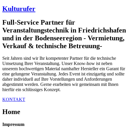
am:
März
Kulturufer
22,
2016
nach
Veröffentlicht
Full-Service Partner für
Administrator
am:
Veranstaltungstechnik in Friedrichshafen
März
23,
und in der Bodenseeregion - Vermietung,
2016
nach
Verkauf & technische Betreuung-
Administrator
Seit Jahren sind wir Ihr kompetenter Partner für die technische
Umsetzung Ihrer Veranstaltung. Unser Know-how ist neben
unserem hochwertigen Material namhafter Hersteller ein Garant für
eine gelungene Veranstaltung. Jedes Event ist einzigartig und sollte
daher individuell auf Ihre Vorstellungen und Anforderungen
abgestimmt werden. Gerne erarbeiten wir gemeinsam mit Ihnen
hierfür ein schlüssiges Konzept.
KONTAKT
Home
Impressum