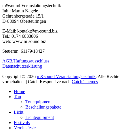
m&sound Veranstaltungstechnik
Inh.: Martin Nägele
Gehrenbergstraße 15/1
D-88094 Oberteuringen
E-Mail: kontakt@m-sound.biz
Tel.: 0174 6833806
web: www.m-sound.biz
Steuernr.: 61179/18427
AGB/Haftungsausschluss
Datenschutzerklärung
Copyright © 2026
m&sound Veranstaltungstechnik
. Alle Rechte
vorbehalten. | Catch Responsive nach
Catch Themes
Nach
Home
oben
Ton
scrollen
Tonequipment
Beschallungspakete
Licht
Lichtequipment
Festivals
Vereinsfeste