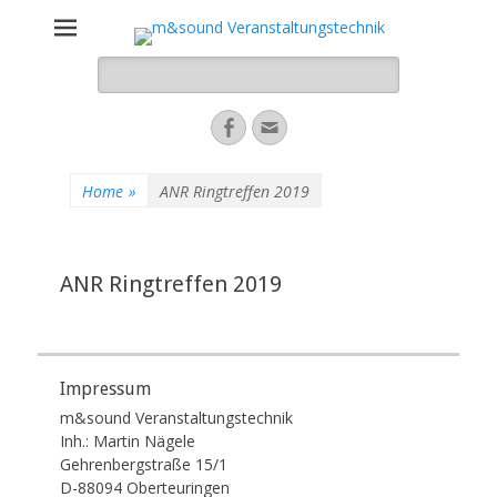
m&sound
Suche
Veranstaltungste
nach:
Facebook
E-
Mail-
Adresse
Home
»
ANR Ringtreffen 2019
ANR Ringtreffen 2019
Impressum
m&sound Veranstaltungstechnik
Inh.: Martin Nägele
Gehrenbergstraße 15/1
D-88094 Oberteuringen